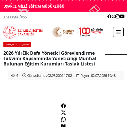
UŞAK İL MİLLÎ EĞİTİM MÜDÜRLÜĞÜ
/
Anasayfa
RSS
T.C. MİLLİ EĞİTİM
BAKANLIĞI
Anasayfa
Duyurular
2026 Yılı İlk Defa Yönetici Görevlendirme
Takvimi Kapsamında Yöneticiliği Münhal
Bulunan Eğitim Kurumları Taslak Listesi
4
Güncelleme : 02.07.2026 17:02
Yayın : 02.07.2026 16:48