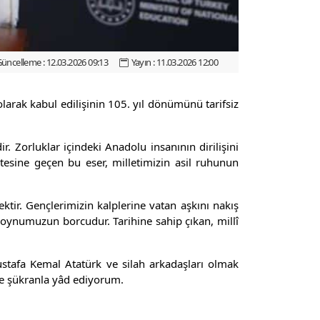
üncelleme : 12.03.2026 09:13
Yayın : 11.03.2026 12:00
olarak kabul edilişinin 105. yıl dönümünü tarifsiz
. Zorluklar içindeki Anadolu insanının dirilişini
tesine geçen bu eser, milletimizin asil ruhunun
ktir. Gençlerimizin kalplerine vatan aşkını nakış
boynumuzun borcudur. Tarihine sahip çıkan, millî
stafa Kemal Atatürk ve silah arkadaşları olmak
ve şükranla yâd ediyorum.