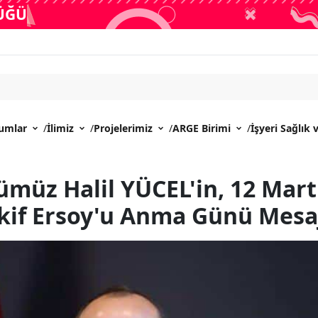
LÜĞÜ
rumlar
/
İlimiz
/
Projelerimiz
/
ARGE Birimi
/
İşyeri Sağlık 
ümüz Halil YÜCEL'in, 12 Mart 
if Ersoy'u Anma Günü Mesa