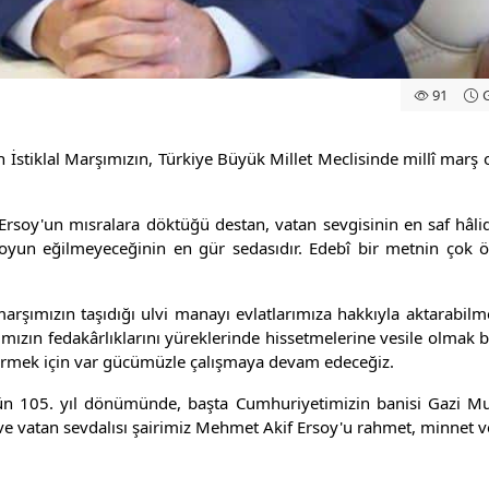
91
G
 İstiklal Marşımızın, Türkiye Büyük Millet Meclisinde millî marş 
Ersoy'un mısralara döktüğü destan, vatan sevgisinin en saf hâlidir
 boyun eğilmeyeceğinin en gür sedasıdır. Edebî bir metnin çok ö
arşımızın taşıdığı ulvi manayı evlatlarımıza hakkıyla aktarabilme
ımızın fedakârlıklarını yüreklerinde hissetmelerine vesile olmak 
tirmek için var gücümüzle çalışmaya devam edeceğiz.
ünün 105. yıl dönümünde, başta Cumhuriyetimizin banisi Gazi Mu
ve vatan sevdalısı şairimiz Mehmet Akif Ersoy'u rahmet, minnet 