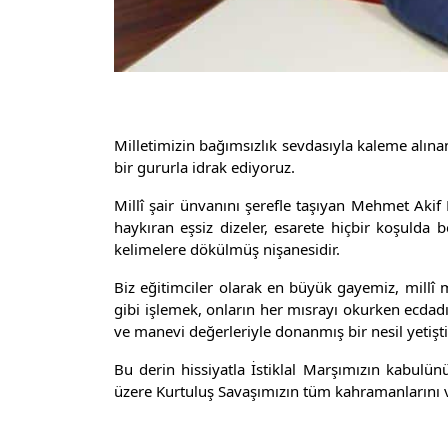
Milletimizin bağımsızlık sevdasıyla kaleme alınan
bir gururla idrak ediyoruz.
Millî şair ünvanını şerefle taşıyan Mehmet Akif 
haykıran eşsiz dizeler, esarete hiçbir koşulda
kelimelere dökülmüş nişanesidir.
Biz eğitimciler olarak en büyük gayemiz, millî m
gibi işlemek, onların her mısrayı okurken ecdad
ve manevi değerleriyle donanmış bir nesil yetiş
Bu derin hissiyatla İstiklal Marşımızın kabul
üzere Kurtuluş Savaşımızın tüm kahramanlarını 