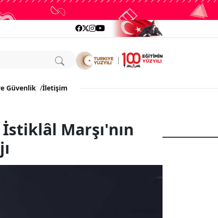
ve Güvenlik
/
İletişim
İstiklâl Marşı'nın
jı