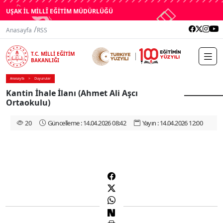
UŞAK İL MİLLÎ EĞİTİM MÜDÜRLÜĞÜ
/
Anasayfa
RSS
T.C. MİLLİ EĞİTİM
BAKANLIĞI
Anasayfa
Duyurular
Kantin İhale İlanı (Ahmet Ali Aşcı
Ortaokulu)
20
Güncelleme : 14.04.2026 08:42
Yayın : 14.04.2026 12:00