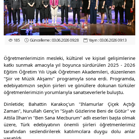
185
Güncelleme : 03.06.2026 09:28
Yayın : 03.06.2026 09:13
Öğretmenlerimizin mesleki, kültürel ve kişisel gelişimlerine
katkı sunmak amacıyla yıl boyunca sürdürülen 2025 - 2026
Eğitim Öğretim Yılı Uşak Öğretmen Akademileri, düzenlenen
"Şiir ve Müzik Akşamı" programıyla sona erdi. Programda,
edebiyatımızın seçkin şiirleri ve gönüllere dokunan türküler
öğretmenlerimizin yorumlarıyla sanatseverlerle buluştu.
Dinletide; Bahattin Karakoç'un "Ihlamurlar Çiçek Açtığı
Zaman", Nurullah Genç'in "Siyah Gözlerine Beni de Götür" ve
Attila İlhan'ın "Ben Sana Mecburum" adlı eserleri başta olmak
üzere, Türk edebiyatının önemli şiirleri öğretmenlerimiz
tarafından seslendirilerek katılımcılara duygu dolu anlar
yaşatıldı.