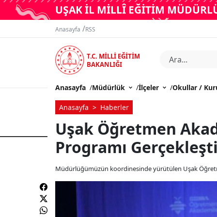
UŞAK İL MİLLÎ EĞİTİM MÜDÜR
/
Anasayfa
RSS
T.C. MİLLİ EĞİTİM
BAKANLIĞI
Anasayfa
/
Müdürlük
/
İlçeler
/
Okullar / Ku
Anasayfa
Haberler
Uşak Öğretmen Akade
Programı Gerçekleşti
Müdürlüğümüzün koordinesinde yürütülen Uşak Öğretmen 