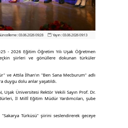
üncelleme : 03.06.2026 09:28
Yayın : 03.06.2026 09:13
 2025 - 2026 Eğitim Öğretim Yılı Uşak Öğretmen
çkin şiirleri ve gönüllere dokunan türküler
ür" ve Attila İlhan'ın "Ben Sana Mecburum" adlı
ra duygu dolu anlar yaşatıldı.
Uşak Üniversitesi Rektör Vekili Sayın Prof. Dr.
ri, İl Millî Eğitim Müdür Yardımcıları, şube
"Sakarya Türküsü" şiirini seslendirerek geceye