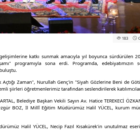
183
G
l gelişimlerine katkı sunmak amacıyla yıl boyunca sürdürülen
amı" programıyla sona erdi. Programda, edebiyatımızın se
 buluştu.
ek Açtığı Zaman", Nurullah Genç'in "Siyah Gözlerine Beni de Göt
mli şiirleri öğretmenlerimiz tarafından seslendirilerek katılımcıla
ARTAL, Belediye Başkan Vekili Sayın Av. Hatice TEREKECİ ÖZKAN, 
ür BOZ, İl Millî Eğitim Müdürümüz Halil YÜCEL, kurum müdürle
ürümüz Halil YÜCEL, Necip Fazıl Kısakürek'in unutulmaz eseri 