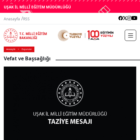
UŞAK İL MİLLÎ EĞİTİM MÜDÜRLÜĞÜ
/
Anasayfa
RSS
T.C. MİLLİ EĞİTİM
BAKANLIĞI
Anasayfa
Duyurular
Vefat ve Başsağlığı