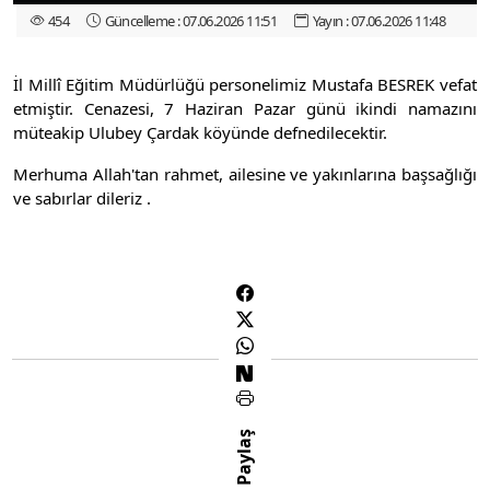
454
Güncelleme : 07.06.2026 11:51
Yayın : 07.06.2026 11:48
İl Millî Eğitim Müdürlüğü personelimiz Mustafa BESREK vefat
etmiştir. Cenazesi, 7 Haziran Pazar günü ikindi namazını
müteakip Ulubey Çardak köyünde defnedilecektir.
Merhuma Allah'tan rahmet, ailesine ve yakınlarına başsağlığı
ve sabırlar dileriz .
Paylaş